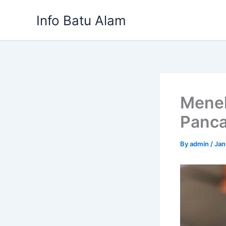
Skip
Info Batu Alam
to
content
Menel
Panca
By
admin
/
Jan