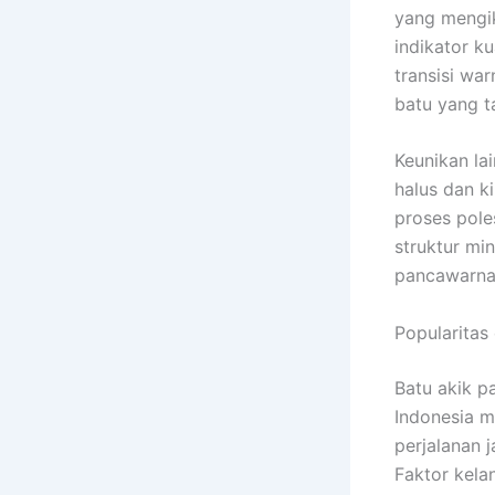
yang mengik
indikator k
transisi wa
batu yang t
Keunikan la
halus dan k
proses pole
struktur mi
pancawarna 
Popularitas
Batu akik pa
Indonesia m
perjalanan 
Faktor kela