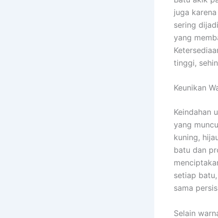
juga karena
sering dijad
yang membaw
Ketersediaa
tinggi, seh
Keunikan W
Keindahan u
yang muncu
kuning, hija
batu dan pr
menciptakan
setiap batu
sama persis
Selain warn