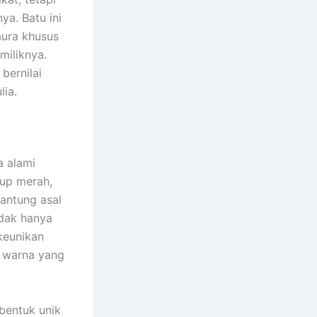
ya. Batu ini
 aura khusus
miliknya.
bernilai
lia.
a alami
up merah,
gantung asal
idak hanya
keunikan
a warna yang
 bentuk unik