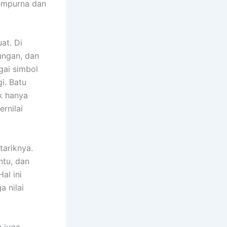
sempurna dan
at. Di
ungan, dan
gai simbol
gi. Batu
ak hanya
rnilai
ariknya.
ntu, dan
al ini
a nilai
n juga