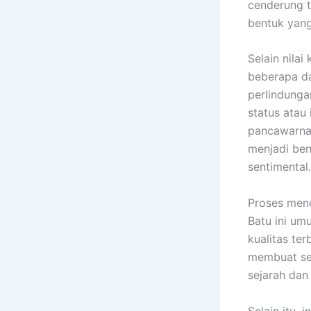
cenderung t
bentuk yang
Selain nilai
beberapa da
perlindunga
status atau 
pancawarna 
menjadi ben
sentimental.
Proses men
Batu ini um
kualitas ter
membuat set
sejarah dan 
Selain itu,