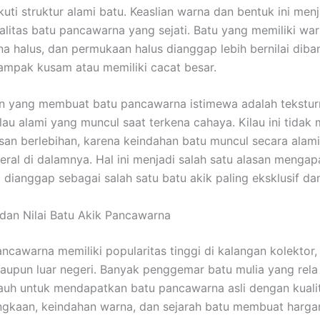
uti struktur alami batu. Keaslian warna dan bentuk ini menj
ualitas batu pancawarna yang sejati. Batu yang memiliki war
rna halus, dan permukaan halus dianggap lebih bernilai dib
ampak kusam atau memiliki cacat besar.
in yang membuat batu pancawarna istimewa adalah tekstu
ilau alami yang muncul saat terkena cahaya. Kilau ini tida
san berlebihan, karena keindahan batu muncul secara alami
neral di dalamnya. Hal ini menjadi salah satu alasan mengap
dianggap sebagai salah satu batu akik paling eksklusif da
 dan Nilai Batu Akik Pancawarna
ncawarna memiliki popularitas tinggi di kalangan kolektor, 
aupun luar negeri. Banyak penggemar batu mulia yang re
jauh untuk mendapatkan batu pancawarna asli dengan kualit
ngkaan, keindahan warna, dan sejarah batu membuat harga