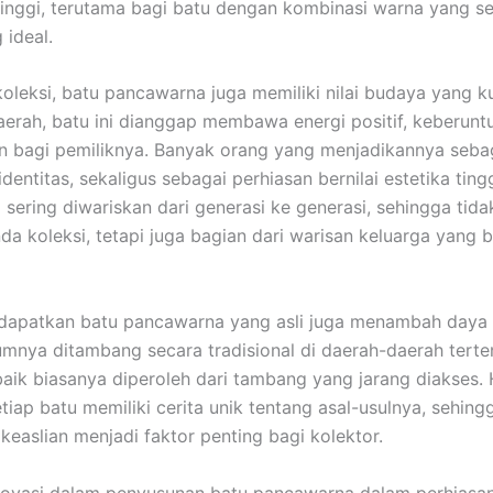
inggi, terutama bagi batu dengan kombinasi warna yang 
 ideal.
 koleksi, batu pancawarna juga memiliki nilai budaya yang ku
erah, batu ini dianggap membawa energi positif, keberunt
n bagi pemiliknya. Banyak orang yang menjadikannya seba
identitas, sekaligus sebagai perhiasan bernilai estetika ting
sering diwariskan dari generasi ke generasi, sehingga tid
da koleksi, tetapi juga bagian dari warisan keluarga yang be
dapatkan batu pancawarna yang asli juga menambah daya t
umnya ditambang secara tradisional di daerah-daerah terte
baik biasanya diperoleh dari tambang yang jarang diakses. H
iap batu memiliki cerita unik tentang asal-usulnya, sehingg
keaslian menjadi faktor penting bagi kolektor.
 inovasi dalam penyusunan batu pancawarna dalam perhiasa