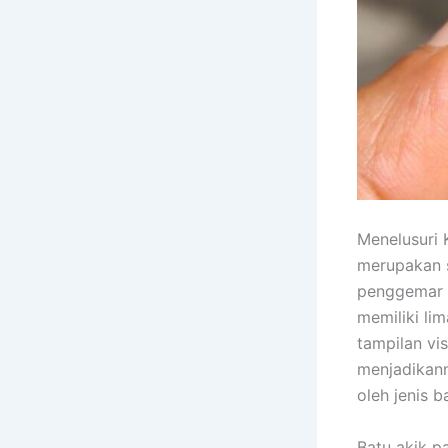
Menelusuri 
merupakan s
penggemar b
memiliki li
tampilan vi
menjadikann
oleh jenis b
Batu akik p