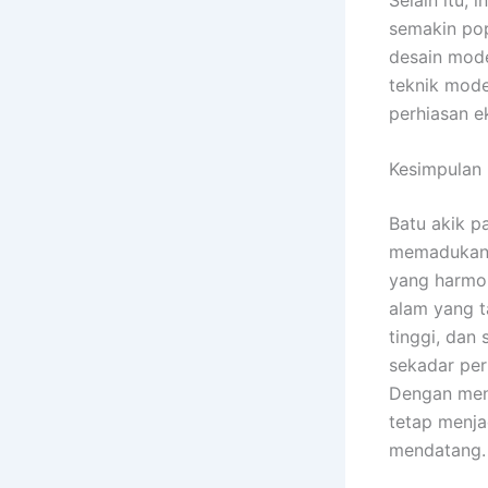
semakin pop
desain mode
teknik mode
perhiasan e
Kesimpulan
Batu akik p
memadukan k
yang harmon
alam yang ta
tinggi, dan
sekadar per
Dengan menj
tetap menja
mendatang.