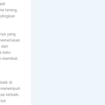
adi
na terang,
andingkan
rnya yang
k memerlukan
 dari
a batu
n memikat.
baik di
la menempuh
as terbaik.
nya