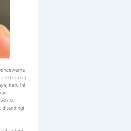
 pancawarna
kolektor dan
a, batu ini
kan
awarna
 ditandingi
at, tetapi