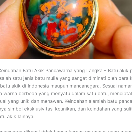
Keindahan Batu Akik Pancawarna yang Langka – Batu akik
alah satu jenis batu mulia yang sangat diminati oleh para 
atu akik di Indonesia maupun mancanegara. Sesuai namany
ma warna berbeda yang menyatu dalam satu batu, mencipta
sual yang unik dan menawan. Keindahan alamiah batu panc
ya simbol eksklusivitas, keunikan, dan keindahan yang sulit
atu akik lainnya.
ancawarna dikenal tidak hanya karena warnanya yang memik