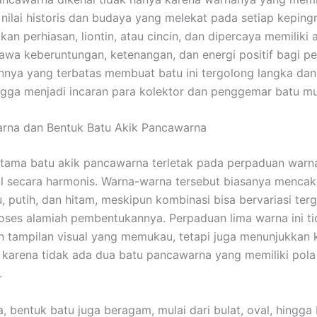
 nilai historis dan budaya yang melekat pada setiap kepingn
ikan perhiasan, liontin, atau cincin, dan dipercaya memiliki
a keberuntungan, ketenangan, dan energi positif bagi pe
nnya yang terbatas membuat batu ini tergolong langka dan 
ingga menjadi incaran para kolektor dan penggemar batu mu
arna dan Bentuk Batu Akik Pancawarna
tama batu akik pancawarna terletak pada perpaduan warn
l secara harmonis. Warna-warna tersebut biasanya mencak
u, putih, dan hitam, meskipun kombinasi bisa bervariasi ter
oses alamiah pembentukannya. Perpaduan lima warna ini t
 tampilan visual yang memukau, tetapi juga menunjukkan 
, karena tidak ada dua batu pancawarna yang memiliki pol
.
a, bentuk batu juga beragam, mulai dari bulat, oval, hingga