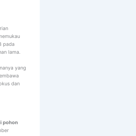
rian
 memukau
 8 pada
han lama.
rnanya yang
 membawa
okus dan
ri pohon
mber