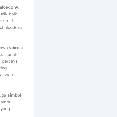
halcedony,
unik baik
dikenal
 chalcedony
mbawa
vibrasi
sur tanah
a percaya
ring
ai warna
juga
simbol
 mampu
 yang