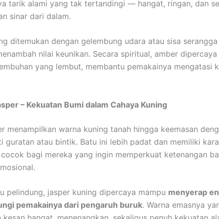
ya tarik alami yang tak tertandingi — hangat, ringan, dan s
 sinar dari dalam.
ring ditemukan dengan gelembung udara atau sisa serangga 
enambah nilai keunikan. Secara spiritual, amber dipercay
yembuhan yang lembut, membantu pemakainya mengatasi 
asper – Kekuatan Bumi dalam Cahaya Kuning
per menampilkan warna kuning tanah hingga keemasan deng
i guratan atau bintik. Batu ini lebih padat dan memiliki kar
 cocok bagi mereka yang ingin memperkuat ketenangan ba
emosional.
u pelindung, jasper kuning dipercaya mampu
menyerap ene
ungi pemakainya dari pengaruh buruk
. Warna emasnya ya
kesan hangat, menenangkan, sekaligus penuh kekuatan al