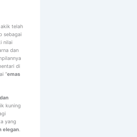
akik telah
p sebagai
 nilai
arna dan
mpilannya
entari di
ai “
emas
 dan
ik kuning
agi
ka yang
n elegan
.