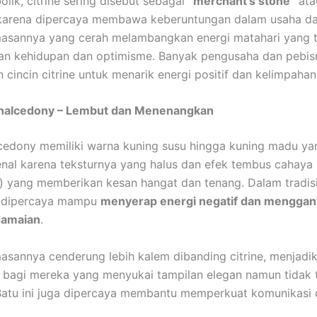
olik, citrine sering disebut sebagai
“merchant’s stone”
ata
karena dipercaya membawa keberuntungan dalam usaha dan 
asannya yang cerah melambangkan energi matahari yang t
n kehidupan dan optimisme. Banyak pengusaha dan pebis
cincin citrine untuk menarik energi positif dan kelimpahan
halcedony – Lembut dan Menenangkan
cedony memiliki warna kuning susu hingga kuning madu ya
kenal karena teksturnya yang halus dan efek tembus cahaya
t) yang memberikan kesan hangat dan tenang. Dalam tradisi 
 dipercaya mampu
menyerap energi negatif dan menggan
damaian
.
sannya cenderung lebih kalem dibanding citrine, menjadi
al bagi mereka yang menyukai tampilan elegan namun tidak t
Batu ini juga dipercaya membantu memperkuat komunikasi