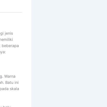
gi jenis
memiliki
ut beberapa
nya:
ng. Warna
. Batu ini
 pada skala