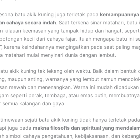
 pesona batu akik kuning juga terletak pada
kemampuannya
n cahaya secara indah
. Saat terkena sinar matahari, batu i
 kilauan keemasan yang tampak hidup dan hangat, sepert
tongan kecil dari cahaya fajar. Itulah mengapa batu ini ser
”, karena keindahannya mengingatkan pada saat paling mag
ka matahari mulai menyinari dunia dengan lembut.
atu akik kuning tak lekang oleh waktu. Baik dalam bentuk c
lang, maupun anting, warnanya yang lembut namun mencolok
san mewah dan menenangkan. Warna ini mudah dipadukan
gam seperti perak, tembaga, atau emas putih, membuatny
k semua kalangan dan gaya.
timewaan sejati batu akik kuning tidak hanya terletak pad
tapi juga pada
makna filosofis dan spiritual yang mendala
ah simbol cahaya pengetahuan, kebijaksanaan, dan kebang