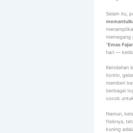
Selain itu,
memantulka
menampilkan
memegang po
“
Emas Fajar
hari — keti
Keindahan b
liontin, ge
memberi ke
berbagai lo
cocok untu
Namun, keis
fisiknya, te
kuning adal