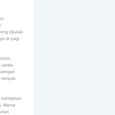
ni
i
ing dijuluki
is di pagi
incin,
 selalu
 dengan
a tampak
a keindahan
m
. Warna
kitan