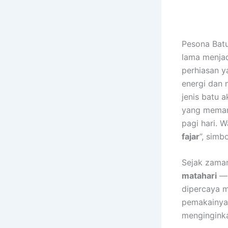
Pesona Batu
lama menjad
perhiasan y
energi dan 
jenis batu a
yang memanc
pagi hari. 
fajar
”, simb
Sejak zaman
matahari
— 
dipercaya 
pemakainya.
mengingink