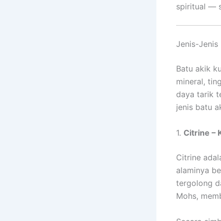
spiritual — 
Jenis-Jenis
Batu akik k
mineral, tin
daya tarik t
jenis batu 
1.
Citrine –
Citrine ada
alaminya be
tergolong d
Mohs, memb