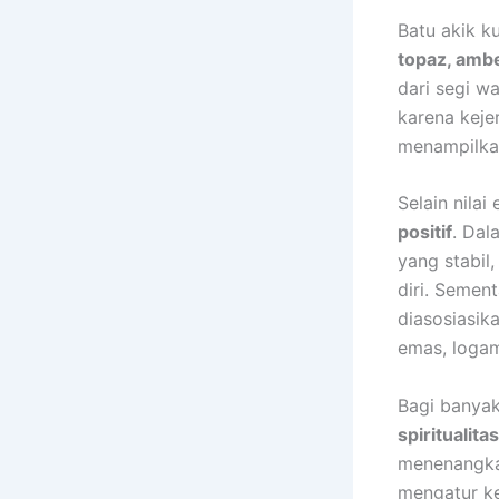
Batu akik ku
topaz, ambe
dari segi wa
karena keje
menampilka
Selain nila
positif
. Dal
yang stabil
diri. Semen
diasosiasik
emas, logam
Bagi banyak
spiritualit
menenangkan
mengatur ke