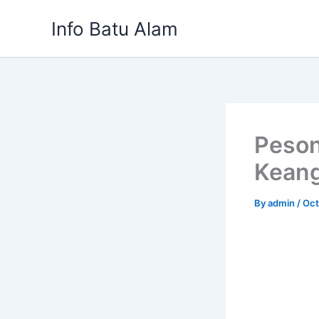
Skip
Info Batu Alam
to
content
Peson
Keang
By
admin
/
Oct