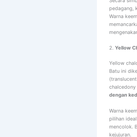
Secara simb
pedagang, 
Warna keem
memancarka
mengenakan 
2.
Yellow C
Yellow chal
Batu ini di
(translucen
chalcedony
dengan ke
Warna keema
pilihan ide
mencolok. 
kejujuran.