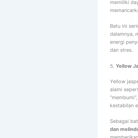
memiliki da
memancarkan
Batu ini se
dalamnya, m
energi pen
dan stres.
5.
Yellow J
Yellow jas
alami sepert
“membumi”,
kestabilan 
Sebagai bat
dan melind
memberikan 