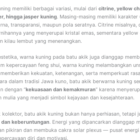
ning memiliki berbagai variasi, mulai dari
citrine, yellow c
r, hingga jasper kuning
. Masing-masing memiliki karakter 
rna, transparansi, maupun pola seratnya. Citrine misalnya, 
rnihannya yang menyerupai kristal emas, sementara yellow
n kilau lembut yang menenangkan.
i estetika, warna kuning pada batu akik juga dianggap me
am kepercayaan feng shui, warna kuning melambangkan un
, memberikan kekuatan, ketenangan, serta memperkuat ras
tara dalam tradisi Jawa kuno, batu akik berwarna kuning se
an dengan “
kekuasaan dan kemakmuran
” karena menyerup
 mulia yang menjadi simbol kejayaan dan kesejahteraan.
 kolektor, batu akik kuning bukan hanya perhiasan, tetapi 
as dan keberuntungan
. Energi yang dipancarkan dianggap
 pikiran dan membuka cakra solar plexus — pusat energi
percayaan diri dan motivasi.