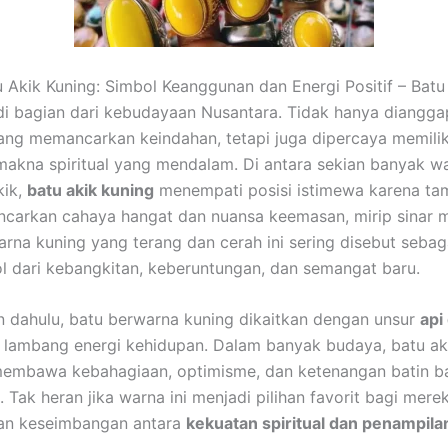
 Akik Kuning: Simbol Keanggunan dan Energi Positif – Batu 
i bagian dari kebudayaan Nusantara. Tidak hanya diangga
ang memancarkan keindahan, tetapi juga dipercaya memiliki
makna spiritual yang mendalam. Di antara sekian banyak w
kik,
batu akik kuning
menempati posisi istimewa karena ta
arkan cahaya hangat dan nuansa keemasan, mirip sinar m
Warna kuning yang terang dan cerah ini sering disebut sebag
ol dari kebangkitan, keberuntungan, dan semangat baru.
 dahulu, batu berwarna kuning dikaitkan dengan unsur
api
lambang energi kehidupan. Dalam banyak budaya, batu ak
membawa kebahagiaan, optimisme, dan ketenangan batin b
 Tak heran jika warna ini menjadi pilihan favorit bagi mere
an keseimbangan antara
kekuatan spiritual dan penampila