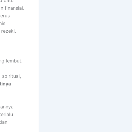
u batu
finansial.
erus
nis
 rezeki.
ng lembut.
spiritual,
tinya
kannya
erlalu
 dan