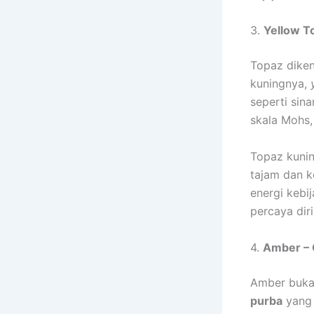
3.
Yellow T
Topaz diken
kuningnya,
seperti sin
skala Mohs,
Topaz kunin
tajam dan k
energi keb
percaya dir
4.
Amber – 
Amber bukan
purba
yang 