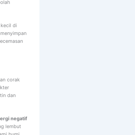
eolah
kecil di
a menyimpan
kecemasan
an corak
akter
tin dan
rgi negatif
ng lembut
ami bumi.