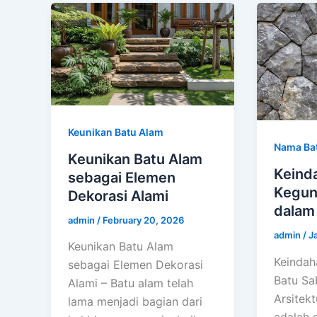
Keunikan Batu Alam
Nama Ba
Keunikan Batu Alam
Keind
sebagai Elemen
Kegun
Dekorasi Alami
dalam 
admin
/
February 20, 2026
admin
/
J
Keunikan Batu Alam
Keindah
sebagai Elemen Dekorasi
Batu Sa
Alami – Batu alam telah
Arsitekt
lama menjadi bagian dari
adalah s