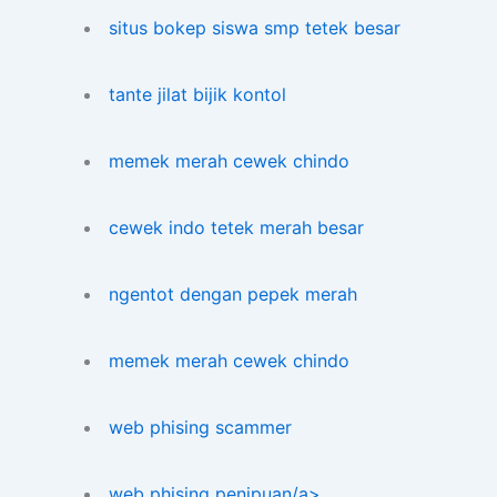
situs bokep siswa smp tetek besar
tante jilat bijik kontol
memek merah cewek chindo
cewek indo tetek merah besar
ngentot dengan pepek merah
memek merah cewek chindo
web phising scammer
web phising penipuan/a>