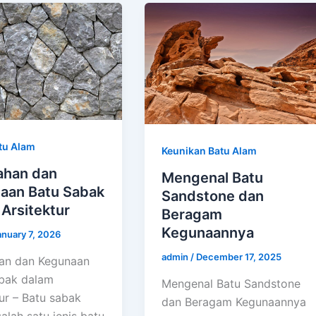
tu Alam
Keunikan Batu Alam
ahan dan
Mengenal Batu
aan Batu Sabak
Sandstone dan
Arsitektur
Beragam
Kegunaannya
anuary 7, 2026
admin
/
December 17, 2025
an dan Kegunaan
bak dalam
Mengenal Batu Sandstone
ur – Batu sabak
dan Beragam Kegunaannya
alah satu jenis batu