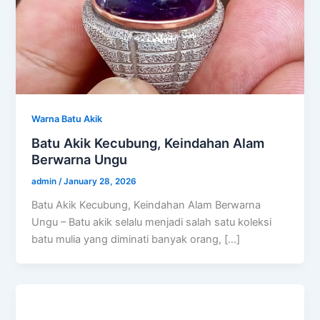
Warna Batu Akik
Batu Akik Kecubung, Keindahan Alam
Berwarna Ungu
admin
/
January 28, 2026
Batu Akik Kecubung, Keindahan Alam Berwarna
Ungu – Batu akik selalu menjadi salah satu koleksi
batu mulia yang diminati banyak orang, […]