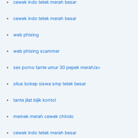
cewek indo tetek merah besar
cewek indo tetek merah besar
web phising
web phising scammer
sex porno tante umur 30 pepek merah/a>
situs bokep siswa smp tetek besar
tante jilat bijik kontol
memek merah cewek chindo
cewek indo tetek merah besar