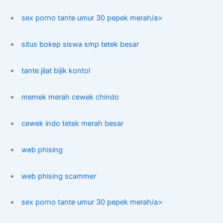
sex porno tante umur 30 pepek merah/a>
situs bokep siswa smp tetek besar
tante jilat bijik kontol
memek merah cewek chindo
cewek indo tetek merah besar
web phising
web phising scammer
sex porno tante umur 30 pepek merah/a>