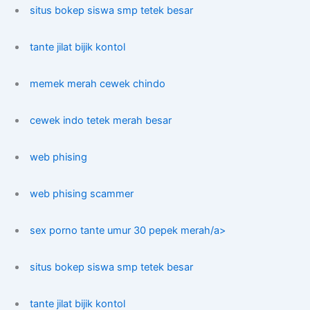
situs bokep siswa smp tetek besar
tante jilat bijik kontol
memek merah cewek chindo
cewek indo tetek merah besar
web phising
web phising scammer
sex porno tante umur 30 pepek merah/a>
situs bokep siswa smp tetek besar
tante jilat bijik kontol