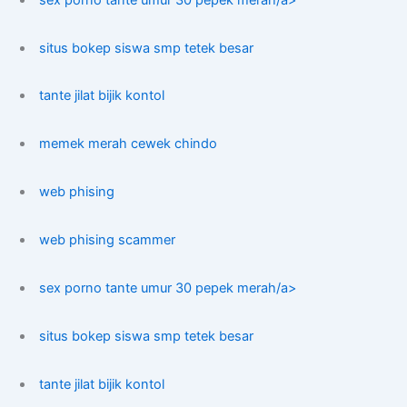
situs bokep siswa smp tetek besar
tante jilat bijik kontol
memek merah cewek chindo
web phising
web phising scammer
sex porno tante umur 30 pepek merah/a>
situs bokep siswa smp tetek besar
tante jilat bijik kontol