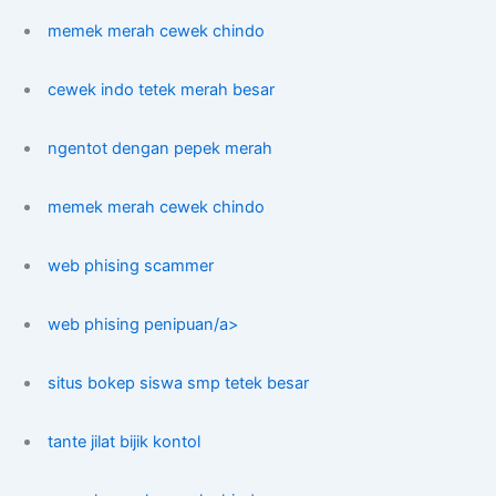
memek merah cewek chindo
cewek indo tetek merah besar
ngentot dengan pepek merah
memek merah cewek chindo
web phising scammer
web phising penipuan/a>
situs bokep siswa smp tetek besar
tante jilat bijik kontol