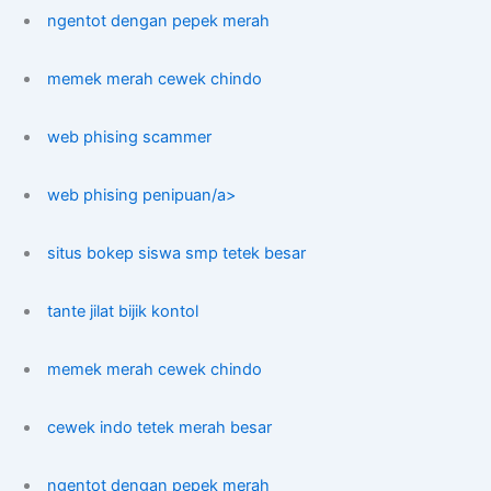
ngentot dengan pepek merah
memek merah cewek chindo
web phising scammer
web phising penipuan/a>
situs bokep siswa smp tetek besar
tante jilat bijik kontol
memek merah cewek chindo
cewek indo tetek merah besar
ngentot dengan pepek merah