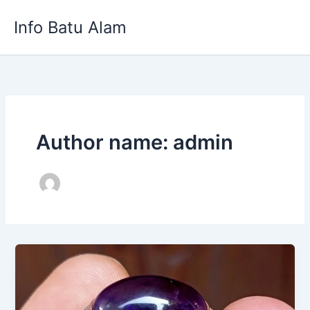
Skip
Info Batu Alam
to
content
Author name: admin