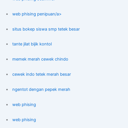
web phising penipuan/a>
situs bokep siswa smp tetek besar
tante jilat bijik kontol
memek merah cewek chindo
cewek indo tetek merah besar
ngentot dengan pepek merah
web phising
web phising