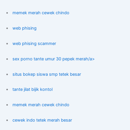
memek merah cewek chindo
web phising
web phising scammer
sex porno tante umur 30 pepek merah/a>
situs bokep siswa smp tetek besar
tante jilat bijik kontol
memek merah cewek chindo
cewek indo tetek merah besar