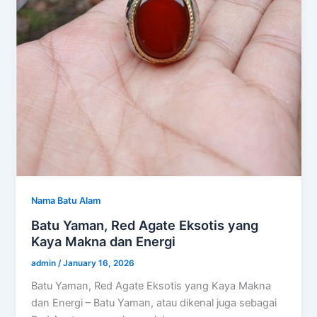
Nama Batu Alam
Batu Yaman, Red Agate Eksotis yang
Kaya Makna dan Energi
admin
/
January 16, 2026
Batu Yaman, Red Agate Eksotis yang Kaya Makna
dan Energi – Batu Yaman, atau dikenal juga sebagai