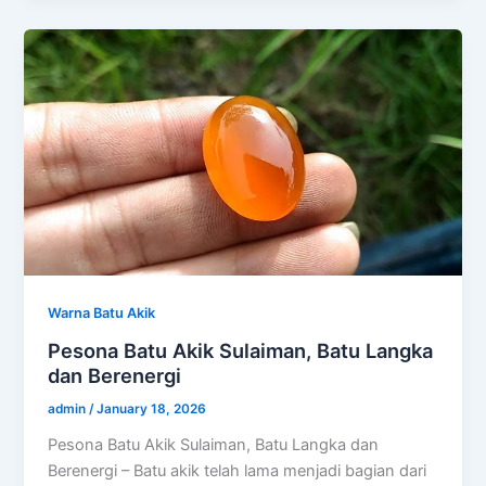
Warna Batu Akik
Pesona Batu Akik Sulaiman, Batu Langka
dan Berenergi
admin
/
January 18, 2026
Pesona Batu Akik Sulaiman, Batu Langka dan
Berenergi – Batu akik telah lama menjadi bagian dari