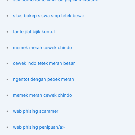
situs bokep siswa smp tetek besar
tante jilat bijik kontol
memek merah cewek chindo
cewek indo tetek merah besar
ngentot dengan pepek merah
memek merah cewek chindo
web phising scammer
web phising penipuan/a>