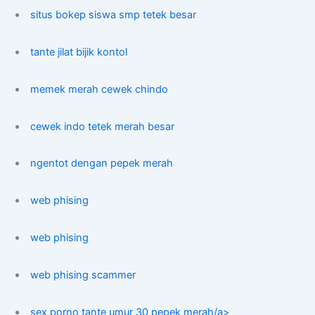
situs bokep siswa smp tetek besar
tante jilat bijik kontol
memek merah cewek chindo
cewek indo tetek merah besar
ngentot dengan pepek merah
web phising
web phising
web phising scammer
sex porno tante umur 30 pepek merah/a>