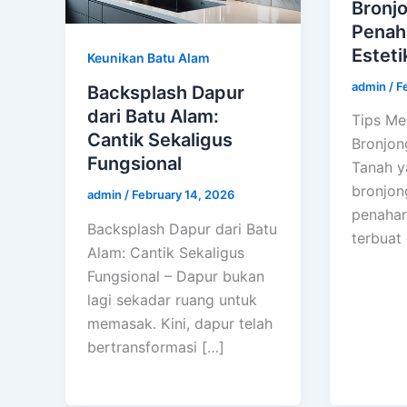
Bronj
Penah
Esteti
Keunikan Batu Alam
admin
/
F
Backsplash Dapur
dari Batu Alam:
Tips M
Cantik Sekaligus
Bronjon
Fungsional
Tanah y
bronjon
admin
/
February 14, 2026
penahan
Backsplash Dapur dari Batu
terbuat
Alam: Cantik Sekaligus
Fungsional – Dapur bukan
lagi sekadar ruang untuk
memasak. Kini, dapur telah
bertransformasi […]