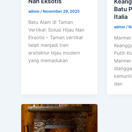
Nan Eksotis
Keang
Batu P
admin
/
November 29, 2025
Italia
Batu Alam di Taman
admin
/
N
Vertikal: Solusi Hijau Nan
Eksotis – Taman vertikal
Marmer 
telah menjadi tren
Keanggu
arsitektur hijau modern
Putih Kla
yang memadukan
Marmer 
diangga
kemurni
dan