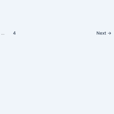
…
4
Next
→