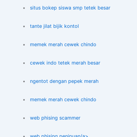
situs bokep siswa smp tetek besar
tante jilat bijik kontol
memek merah cewek chindo
cewek indo tetek merah besar
ngentot dengan pepek merah
memek merah cewek chindo
web phising scammer
web phising penipuan/a>