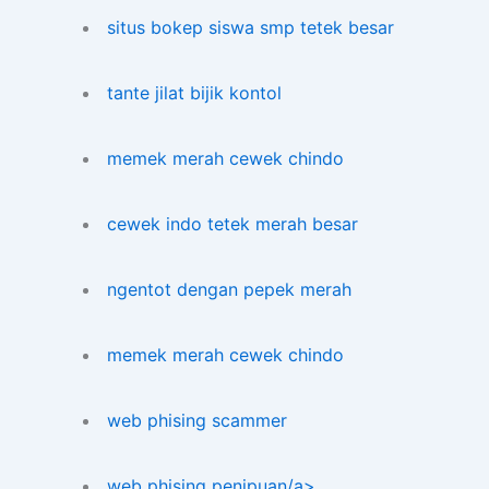
situs bokep siswa smp tetek besar
tante jilat bijik kontol
memek merah cewek chindo
cewek indo tetek merah besar
ngentot dengan pepek merah
memek merah cewek chindo
web phising scammer
web phising penipuan/a>