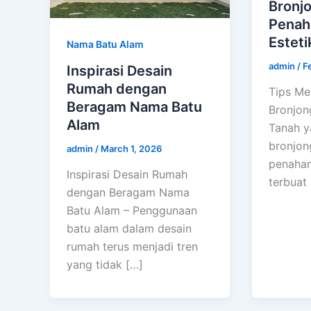
Bronj
Penah
Esteti
Nama Batu Alam
admin
/
F
Inspirasi Desain
Rumah dengan
Tips M
Beragam Nama Batu
Bronjon
Alam
Tanah y
bronjon
admin
/
March 1, 2026
penahan
Inspirasi Desain Rumah
terbuat
dengan Beragam Nama
Batu Alam – Penggunaan
batu alam dalam desain
rumah terus menjadi tren
yang tidak […]