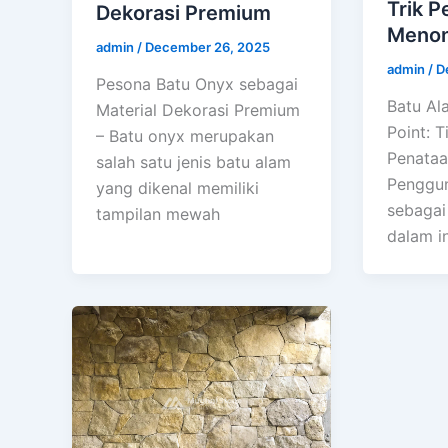
Trik P
Dekorasi Premium
Menon
admin
/
December 26, 2025
admin
/
D
Pesona Batu Onyx sebagai
Batu Al
Material Dekorasi Premium
Point: T
– Batu onyx merupakan
Penataa
salah satu jenis batu alam
Penggun
yang dikenal memiliki
sebagai
tampilan mewah
dalam in