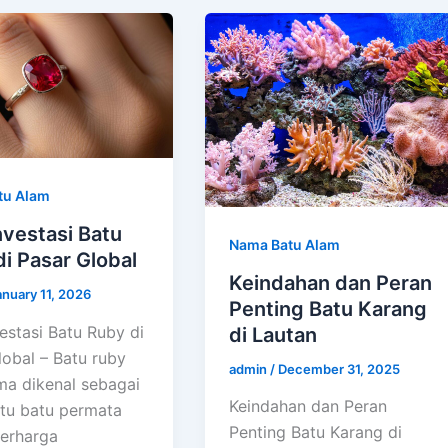
tu Alam
Investasi Batu
Nama Batu Alam
i Pasar Global
Keindahan dan Peran
anuary 11, 2026
Penting Batu Karang
vestasi Batu Ruby di
di Lautan
lobal – Batu ruby
admin
/
December 31, 2025
ama dikenal sebagai
Keindahan dan Peran
atu batu permata
Penting Batu Karang di
berharga