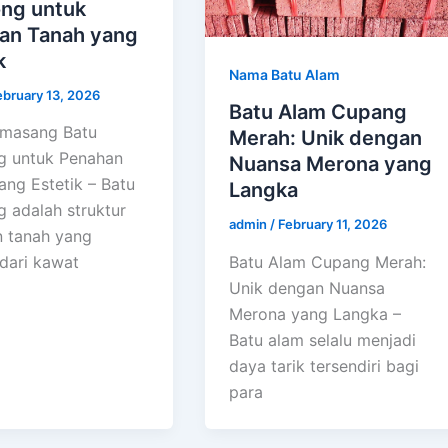
ong untuk
an Tanah yang
k
Nama Batu Alam
ebruary 13, 2026
Batu Alam Cupang
emasang Batu
Merah: Unik dengan
g untuk Penahan
Nuansa Merona yang
ang Estetik – Batu
Langka
g adalah struktur
admin
/
February 11, 2026
 tanah yang
Batu Alam Cupang Merah:
 dari kawat
Unik dengan Nuansa
Merona yang Langka –
Batu alam selalu menjadi
daya tarik tersendiri bagi
para