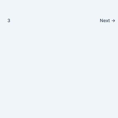
3
Next
→