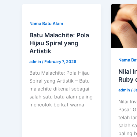
Nama Batu Alam
Batu Malachite: Pola
Hijau Spiral yang
Artistik
Nama Ba
admin
/
February 7, 2026
Nilai 
Batu Malachite: Pola Hijau
Ruby d
Spiral yang Artistik – Batu
malachite dikenal sebagai
admin
/
J
salah satu batu alam paling
Nilai In
mencolok berkat warna
Pasar G
telah l
salah s
paling 